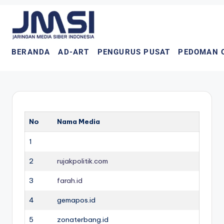
BERANDA
AD-ART
PENGURUS PUSAT
PEDOMAN 
No
Nama Media
1
2
rujakpolitik.com
3
farah.id
4
gemapos.id
5
zonaterbang.id