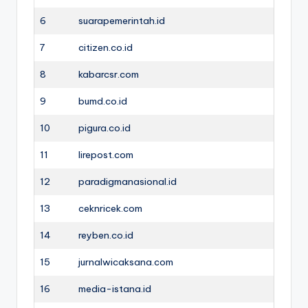
6
suarapemerintah.id
7
citizen.co.id
8
kabarcsr.com
9
bumd.co.id
10
pigura.co.id
11
lirepost.com
12
paradigmanasional.id
13
ceknricek.com
14
reyben.co.id
15
jurnalwicaksana.com
16
media-istana.id