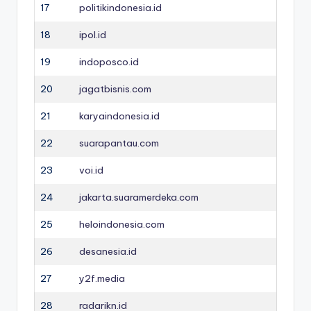
17
politikindonesia.id
18
ipol.id
19
indoposco.id
20
jagatbisnis.com
21
karyaindonesia.id
22
suarapantau.com
23
voi.id
24
jakarta.suaramerdeka.com
25
heloindonesia.com
26
desanesia.id
27
y2f.media
28
radarikn.id