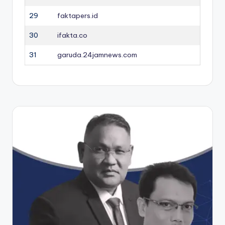
29
faktapers.id
30
ifakta.co
31
garuda.24jamnews.com