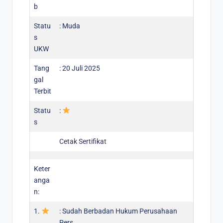
b
Statu
: Muda
s
UKW
Tang
: 20 Juli 2025
gal
Terbit
Statu
:
s
Cetak Sertifikat
Keter
anga
n:
1.
: Sudah Berbadan Hukum Perusahaan
Pers