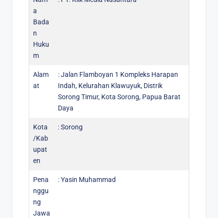
a
Bada
n
Huku
m
Alam
: Jalan Flamboyan 1 Kompleks Harapan
at
Indah, Kelurahan Klawuyuk, Distrik
Sorong Timur, Kota Sorong, Papua Barat
Daya
Kota
: Sorong
/Kab
upat
en
Pena
: Yasin Muhammad
nggu
ng
Jawa