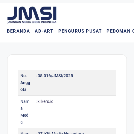
BERANDA
AD-ART
PENGURUS PUSAT
PEDOMAN 
No.
: 38.016/JMSI/2025
Angg
ota
Nam
:
klikers.id
a
Medi
a
Nam
: PT. Klik Media Nusantara