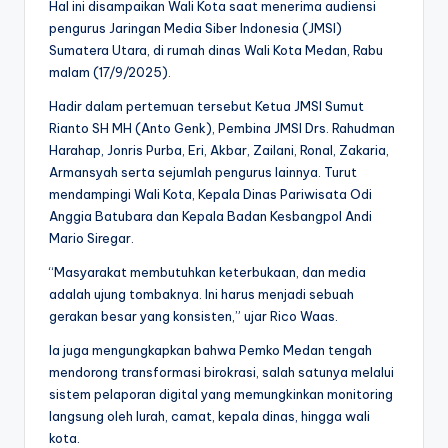
Hal ini disampaikan Wali Kota saat menerima audiensi
pengurus Jaringan Media Siber Indonesia (JMSI)
Sumatera Utara, di rumah dinas Wali Kota Medan, Rabu
malam (17/9/2025).
Hadir dalam pertemuan tersebut Ketua JMSI Sumut
Rianto SH MH (Anto Genk), Pembina JMSI Drs. Rahudman
Harahap, Jonris Purba, Eri, Akbar, Zailani, Ronal, Zakaria,
Armansyah serta sejumlah pengurus lainnya. Turut
mendampingi Wali Kota, Kepala Dinas Pariwisata Odi
Anggia Batubara dan Kepala Badan Kesbangpol Andi
Mario Siregar.
“Masyarakat membutuhkan keterbukaan, dan media
adalah ujung tombaknya. Ini harus menjadi sebuah
gerakan besar yang konsisten,” ujar Rico Waas.
Ia juga mengungkapkan bahwa Pemko Medan tengah
mendorong transformasi birokrasi, salah satunya melalui
sistem pelaporan digital yang memungkinkan monitoring
langsung oleh lurah, camat, kepala dinas, hingga wali
kota.