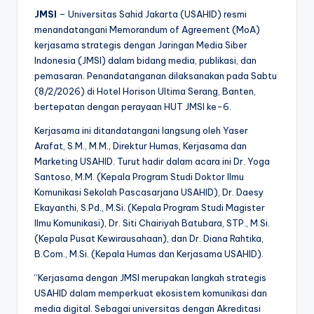
JMSI
– Universitas Sahid Jakarta (USAHID) resmi
menandatangani Memorandum of Agreement (MoA)
kerjasama strategis dengan Jaringan Media Siber
Indonesia (JMSI) dalam bidang media, publikasi, dan
pemasaran. Penandatanganan dilaksanakan pada Sabtu
(8/2/2026) di Hotel Horison Ultima Serang, Banten,
bertepatan dengan perayaan HUT JMSI ke-6.
Kerjasama ini ditandatangani langsung oleh Yaser
Arafat, S.M., M.M., Direktur Humas, Kerjasama dan
Marketing USAHID. Turut hadir dalam acara ini Dr. Yoga
Santoso, M.M. (Kepala Program Studi Doktor Ilmu
Komunikasi Sekolah Pascasarjana USAHID), Dr. Daesy
Ekayanthi, S.Pd., M.Si. (Kepala Program Studi Magister
Ilmu Komunikasi), Dr. Siti Chairiyah Batubara, STP., M.Si.
(Kepala Pusat Kewirausahaan), dan Dr. Diana Rahtika,
B.Com., M.Si. (Kepala Humas dan Kerjasama USAHID).
“Kerjasama dengan JMSI merupakan langkah strategis
USAHID dalam memperkuat ekosistem komunikasi dan
media digital. Sebagai universitas dengan Akreditasi