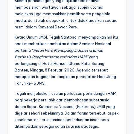
Skema perlindungan yang diajukan tidak hanya
memposisikan wartawan sebagai subjek utama,
melainkan juga memasukkan pemilik serta pengelola
media, dan telah disepakati untuk dideklarasikan secara
resmi dalam Konvensi Dewan Pers.
Ketua Umum JMSI, Teguh Santosa, menyampaikan hal itu
saat memberikan sambutan dalam Seminar Nasional
bertema
“Peran Pers Menopang Indonesia Emas
Berbasis Penghormatan terhadap HAM”
yang
berlangsung di Hotel Horison Ultima Ratu, Serang,
Banten, Minggu, 8 Februari 2026. Agenda tersebut
merupakan bagian dari rangkaian peringatan Hari Ulang
Tahun ke-6 JMSI.
Teguh menjelaskan, usulan perluasan perlindungan HAM
bagi pekerja pers lahir dari pembahasan substansial
dalam Rapat Koordinasi Nasional (Rakornas) JMSI yang
digelar sehari sebelumnya. Dalam forum tersebut, aspek
keselamatan serta jaminan perlindungan insan pers
ditempatkan sebagai salah satu isu strategis.