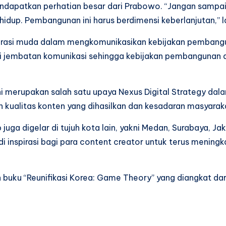
 mendapatkan perhatian besar dari Prabowo. “Jangan samp
idup. Pembangunan ini harus berdimensi keberlanjutan,” l
erasi muda dalam mengkomunikasikan kebijakan pembangu
adi jembatan komunikasi sehingga kebijakan pembangunan 
 merupakan salah satu upaya Nexus Digital Strategy da
n kualitas konten yang dihasilkan dan kesadaran masyara
juga digelar di tujuh kota lain, yakni Medan, Surabaya, Ja
di inspirasi bagi para content creator untuk terus meni
buku “Reunifikasi Korea: Game Theory” yang diangkat dari