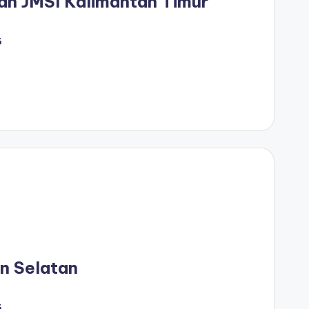
n JMSI Kalimantan Timur
6
n Selatan
6